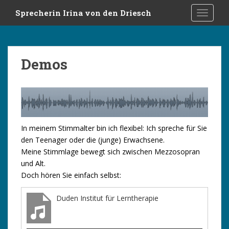
S
Sprecherin Irina von den Driesch
TOGGLE
k
i
p
t
Demos
o
m
a
i
n
c
In meinem Stimmalter bin ich flexibel: Ich spreche für Sie
o
den Teenager oder die (junge) Erwachsene.
n
Meine Stimmlage bewegt sich zwischen Mezzosopran
t
und Alt.
e
Doch hören Sie einfach selbst:
n
t
Duden Institut für Lerntherapie